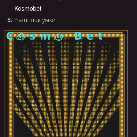
Kosmobet
Наші підсумки