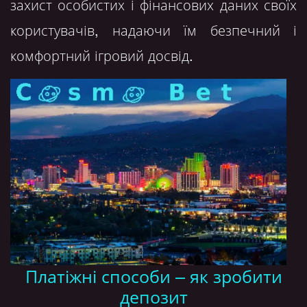
захист особистих і фінансових даних своїх
користувачів, надаючи їм безпечний і
комфортний ігровий досвід.
Платіжні способи – як зробити
депозит