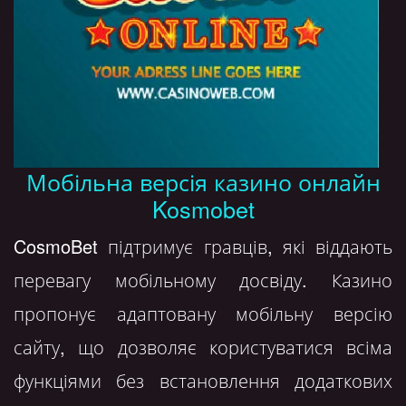
Мобільна версія казино онлайн
Kosmobet
CosmoBet підтримує гравців, які віддають
перевагу мобільному досвіду. Казино
пропонує адаптовану мобільну версію
сайту, що дозволяє користуватися всіма
функціями без встановлення додаткових