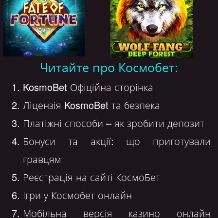
Читайте про Космобет:
KosmoBet Офіційна сторінка
Ліцензія KosmoBet та безпека
Платіжні способи – як зробити депозит
Бонуси та акції: що приготували
гравцям
Реєстрація на сайті КосмоБет
Ігри у Космобет онлайн
Мобільна версія казино онлайн