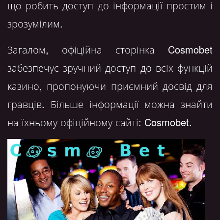
що робить доступ до інформації простим і
зрозумілим.
Загалом, офіційна сторінка Cosmobet
забезпечує зручний доступ до всіх функцій
казино, пропонуючи приємний досвід для
гравців. Більше інформації можна знайти
на їхньому офіційному сайті: Cosmobet.