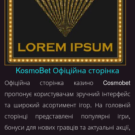
KosmoBet Офіційна сторінка
Офіційна сторінка казино Cosmobet
пропонує користувачам зручний інтерфейс
та широкий асортимент ігор. На головній
сторінці представлені популярні ігри,
бонуси для нових гравців та актуальні акції,