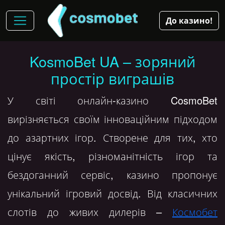
До казино!
KosmoBet UA – зоряний
простір виграшів
У світі онлайн-казино CosmoBet
вирізняється своїм інноваційним підходом
до азартних ігор. Створене для тих, хто
цінує якість, різноманітність ігор та
бездоганний сервіс, казино пропонує
унікальний ігровий досвід. Від класичних
слотів до живих дилерів –
Космобет