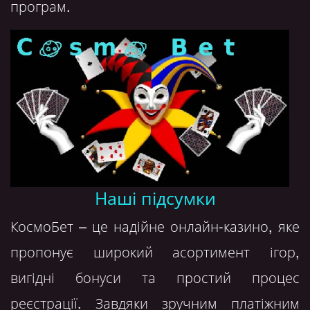
програм.
Наші підсумки
КосмоБет – це надійне онлайн-казино, яке
пропонує широкий асортимент ігор,
вигідні бонуси та простий процес
реєстрації. Завдяки зручним платіжним