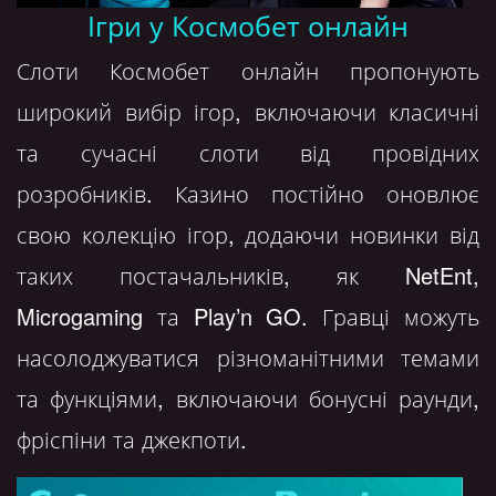
Ігри у Космобет онлайн
Слоти Космобет онлайн пропонують
широкий вибір ігор, включаючи класичні
та сучасні слоти від провідних
розробників. Казино постійно оновлює
свою колекцію ігор, додаючи новинки від
таких постачальників, як NetEnt,
Microgaming та Play’n GO. Гравці можуть
насолоджуватися різноманітними темами
та функціями, включаючи бонусні раунди,
фріспіни та джекпоти.